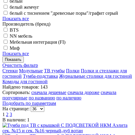
белый
белый жемчуг
белый с тиснением "древесные поры"/графит серый
Показать все
Производитель (бренд)
BTS
NN мебель
Мебельная интеграция (FI)
Миф
Показать все
Очистить фильтр
Стенки
Модульные
ТВ тумбы
Полки
Полки и стеллажи для
гостиной
Тумба-подставка
Журнальные столики для гостиной
Комоды для гостиной
Найдено товаров: 143
Сортировать:
сначала дешевые
сначала дороже
сначала
популярные
по названию
по наличию
Подобрать по параметрам
На странице:
1
2
3
В наличии: 1