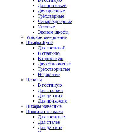
В гостиную
Для прихожей
Двухдверные
Трёхдверные
Четырёхдверные
Угловые
Эконом шкафы
Угловое завершение
Шкафы-Купе
Для гостиной
В спальню
В прихожую
Двухстворчатые
Трехстворчатые
Недорогие
Пеналы
В гостиную
Для спальни
Для детских
Для прихожих
Шкафы навесные
Полки и стеллажи
Для гостиных
Для спален
Для детских