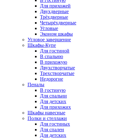
В гостиную
Для прихожей
Двухдверные
Трёхдверные
Четырёхдверные
Угловые
Эконом шкафы
Угловое завершение
Шкафы-Купе
Для гостиной
В спальню
В прихожую
Двухстворчатые
Трехстворчатые
Недорогие
Пеналы
В гостиную
Для спальни
Для детских
Для прихожих
Шкафы навесные
Полки и стеллажи
Для гостиных
Для спален
Для детских