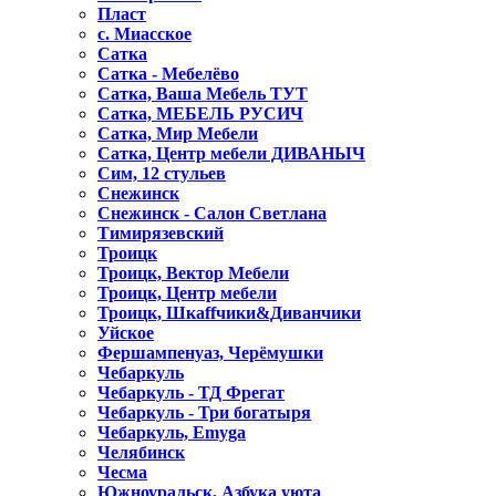
Пласт
с. Миасское
Сатка
Сатка - Мебелёво
Сатка, Ваша Мебель ТУТ
Сатка, МЕБЕЛЬ РУСИЧ
Сатка, Мир Мебели
Сатка, Центр мебели ДИВАНЫЧ
Сим, 12 стульев
Снежинск
Снежинск - Салон Светлана
Тимирязевский
Троицк
Троицк, Вектор Мебели
Троицк, Центр мебели
Троицк, Шкаffчики&Диванчики
Уйское
Фершампенуаз, Черёмушки
Чебаркуль
Чебаркуль - ТД Фрегат
Чебаркуль - Три богатыря
Чебаркуль, Emyga
Челябинск
Чесма
Южноуральск, Азбука уюта