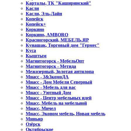
Карталы, ТК "Каширинский"
Касли
Касли, Эль-Лайн
Копейск
Копейск+
Коркино
Коркино, AMBORO
Красногорский, МЕБЕЛЬ.ЯР
Кунашак, Торговый дом "Гермес"
Куса
Кыштым
Магнитогорск - МебельОпт
Магнитогорск - Метида
Межозерный, Золотая антилопа
Миасс - 3&3комоДА
Миасс - Дом Мебели Северный
Миасс - Мебель для вас
Миасс - Уютный Дом
Миасс - Центр мебельных идей
Миасс, Мебель на мебельной
Миасс, Мичел
Миасс, Эконом мебель, Новая мебель
Миньяр
Озёрск
Октябрьское