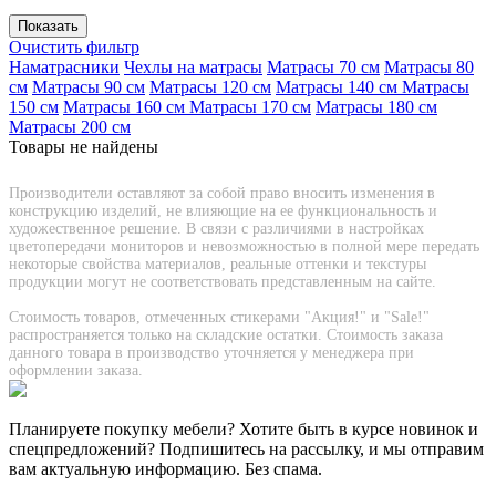
Очистить фильтр
Наматрасники
Чехлы на матрасы
Матрасы 70 см
Матрасы 80
см
Матрасы 90 см
Матрасы 120 см
Матрасы 140 см
Матрасы
150 см
Матрасы 160 см
Матрасы 170 см
Матрасы 180 см
Матрасы 200 см
Товары не найдены
Производители оставляют за собой право вносить изменения в
конструкцию изделий, не влияющие на ее функциональность и
художественное решение. В связи с различиями в настройках
цветопередачи мониторов и невозможностью в полной мере передать
некоторые свойства материалов, реальные оттенки и текстуры
продукции могут не соответствовать представленным на сайте.
Стоимость товаров, отмеченных стикерами "Акция!" и "Sаle!"
распространяется только на складские остатки. Стоимость заказа
данного товара в производство уточняется у менеджера при
оформлении заказа.
Планируете покупку мебели? Хотите быть в курсе новинок и
спецпредложений? Подпишитесь на рассылку, и мы отправим
вам актуальную информацию. Без спама.