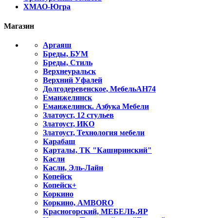
ХМАО-Югра
Магазин
Аргаяш
Бреды, БУМ
Бреды, Стиль
Верхнеуральск
Верхний Уфалей
Долгодеревенское, МебельАН74
Еманжелинск
Еманжелинск. Азбука Мебели
Златоуст, 12 стульев
Златоуст, ИКО
Златоуст, Технология мебели
Карабаш
Карталы, ТК "Каширинский"
Касли
Касли, Эль-Лайн
Копейск
Копейск+
Коркино
Коркино, AMBORO
Красногорский, МЕБЕЛЬ.ЯР