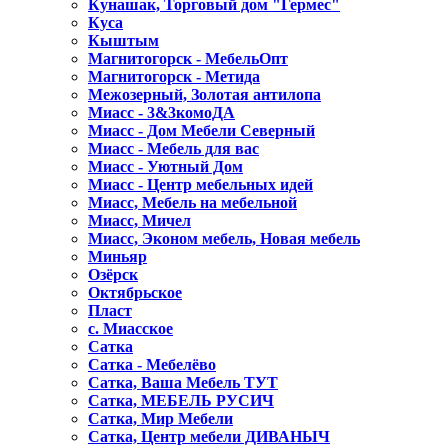
Кунашак, Торговый дом "Гермес"
Куса
Кыштым
Магнитогорск - МебельОпт
Магнитогорск - Метида
Межозерный, Золотая антилопа
Миасс - 3&3комоДА
Миасс - Дом Мебели Северный
Миасс - Мебель для вас
Миасс - Уютный Дом
Миасс - Центр мебельных идей
Миасс, Мебель на мебельной
Миасс, Мичел
Миасс, Эконом мебель, Новая мебель
Миньяр
Озёрск
Октябрьское
Пласт
с. Миасское
Сатка
Сатка - Мебелёво
Сатка, Ваша Мебель ТУТ
Сатка, МЕБЕЛЬ РУСИЧ
Сатка, Мир Мебели
Сатка, Центр мебели ДИВАНЫЧ